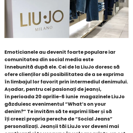
Emoticianele au devenit foarte populare iar
comunitatea din social media este
înnebunită după ele. Cei de la LiuJo doresc să
ofere clienților săi posibilitatea de a se exprima
în limbajul lor favorit prin intermediul denimului.
Așadar, pentru cei pasionați de jeanși,
în perioada 20 aprilie-6 iunie magazinele LiuJo
găzduiesc evenimentul “What’s on your
denim?” Te invităm să te exprimi liber și să
îți creezi propria pereche de “Social Jeans”
personalizați. Jeanșii tăi LiuJo vor deveni mai