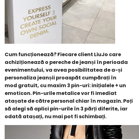
Cum funcționează? Fiecare client LiuJo care
achiziționează o
pereche de jeanși
în perioada
evenimentului, va avea posibilitatea de a-și
personaliza jeanșii proaspăt cumpărați în
mod
gratuit
, cu maxim 3 pin-uri:
inițialele + un
emoticon
. Pin-urile metalice vor fi imediat
atașate de către personal chiar în magazin. Poți
să alegi să aplici pin-urile în 3 părți diferite, iar
odată atașați, nu mai pot fi schimbați.