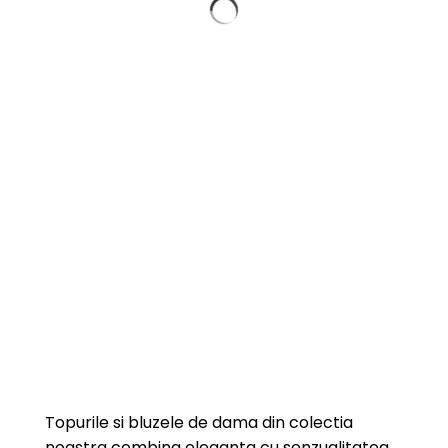
Topurile si bluzele de dama din colectia
noastra combina eleganta cu senzualitatea