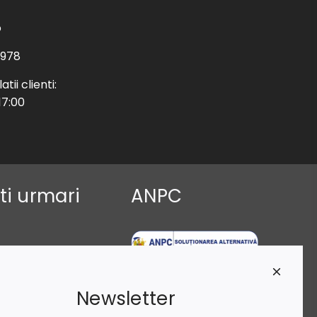
o
 978
tii clienti:
17:00
ti urmari
ANPC
Newsletter