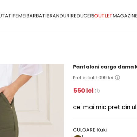
UTATI
FEMEI
BARBATI
BRANDURI
REDUCERI
OUTLET
MAGAZIN
Pantaloni cargo dama 
Pret
Pret
ⓘ
1.099 lei
Pret initial:
de
regulat
550 lei
ⓘ
vanzare
cel mai mic pret din ult
CULOARE
Kaki