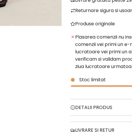
Livrare gratuita peste 29
Returnare sigura si usoa
Produse originale
Plasarea comenzii nu in
comenzii vei primi un e-m
lucratoare vei primi un 
verificam si validam prod
ziua lucratoare urmato
Stoc limitat
DETALII PRODUS
LIVRARE SI RETUR