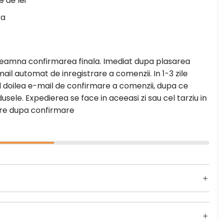
9 de lei
R
ra
E
.
.
.
seamna confirmarea finala. Imediat dupa plasarea
ail automat de inregistrare a comenzii. In 1-3 zile
al doilea e-mail de confirmare a comenzii, dupa ce
usele. Expedierea se face in aceeasi zi sau cel tarziu in
are dupa confirmare