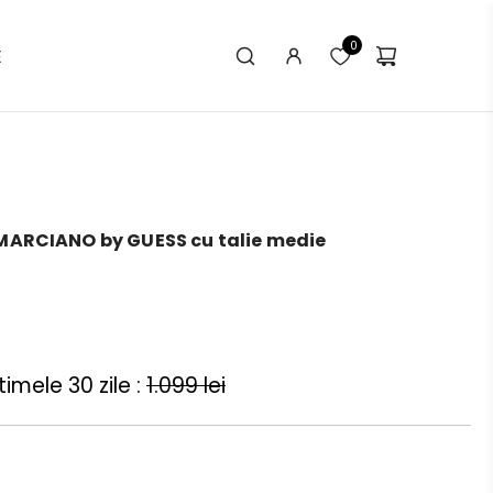
0
E
MARCIANO by GUESS cu talie medie
imele 30 zile :
1.099 lei