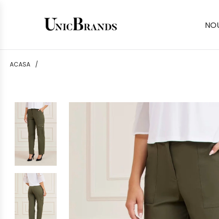
NO
ACASA
/