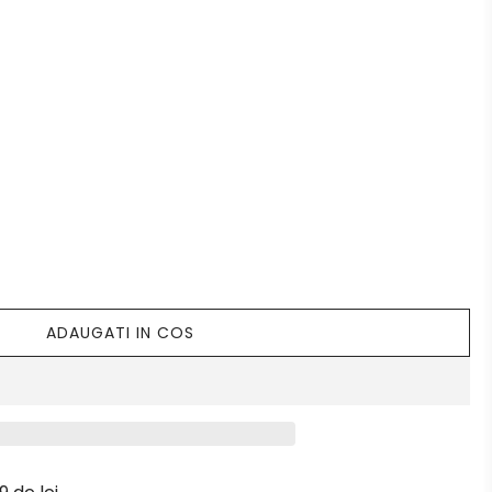
ADAUGATI IN COS
Î
N
C
A
R
C
A