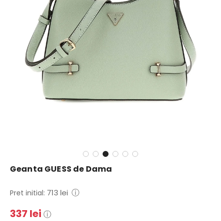
Geanta GUESS de Dama
Pret
Pret
ⓘ
713 lei
Pret initial:
de
regulat
337 lei
ⓘ