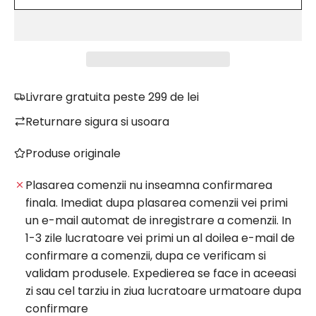
Î
N
C
A
R
C
A
Livrare gratuita peste 299 de lei
R
Returnare sigura si usoara
E
.
Produse originale
.
.
Plasarea comenzii nu inseamna confirmarea
finala. Imediat dupa plasarea comenzii vei primi
un e-mail automat de inregistrare a comenzii. In
1-3 zile lucratoare vei primi un al doilea e-mail de
confirmare a comenzii, dupa ce verificam si
validam produsele. Expedierea se face in aceeasi
zi sau cel tarziu in ziua lucratoare urmatoare dupa
confirmare