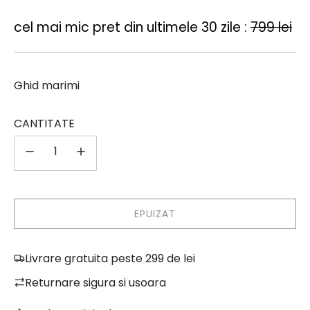
vanzare
cel mai mic pret din ultimele 30 zile :
799 lei
Ghid marimi
CANTITATE
EPUIZAT
Î
N
C
Livrare gratuita peste 299 de lei
A
R
Returnare sigura si usoara
C