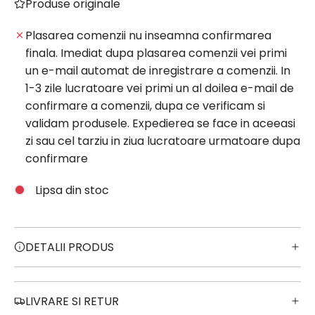
A
Produse originale
R
E
Plasarea comenzii nu inseamna confirmarea
.
finala. Imediat dupa plasarea comenzii vei primi
.
un e-mail automat de inregistrare a comenzii. In
.
1-3 zile lucratoare vei primi un al doilea e-mail de
confirmare a comenzii, dupa ce verificam si
validam produsele. Expedierea se face in aceeasi
zi sau cel tarziu in ziua lucratoare urmatoare dupa
confirmare
Lipsa din stoc
DETALII PRODUS
LIVRARE SI RETUR