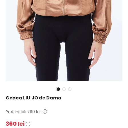
Geaca LIU JO de Dama
Pret
Pret
ⓘ
799 lei
Pret initial:
de
regulat
360 lei
ⓘ