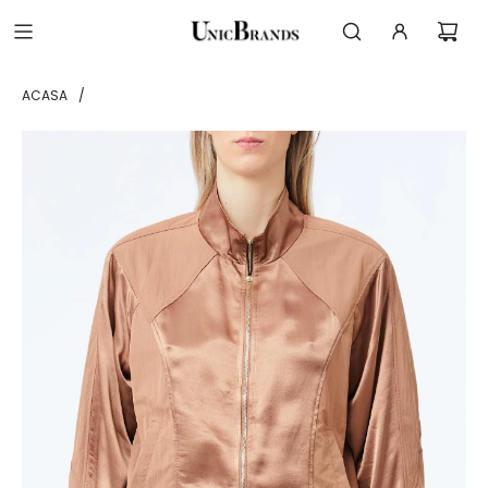
ACASA
/